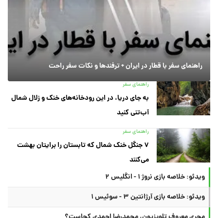
راهنمای سفر با قطار در ایران + ترفندها و نکات سفر راحت
راهنمای سفر
به جای دریا، در این رودخانه‌های خنک و زلال شمال
آب‌تنی کنید
راهنمای سفر
۷ جنگل خنک شمال که تابستان را برایتان بهشت
می‌کنند
ویدئو: خلاصه بازی نروژ ۱ - انگلیس ۲
ویدئو: خلاصه بازی آرژانتین ۳ - سوئیس ۱
مجری معروف تلویزیون، محمدرضا احمدی کجاست؟