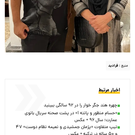
منبع :
فرادید
اخبار مرتبط
چهره هند جگر خوار را در ۹۲ سالگی ببینید
«حسام منظور و پانته آ» در پشت صحنه سریال بانوی
عمارت؛ سال ۹۶ + عکس
تیپ متفاوت «پژمان جمشیدی و نعیمه نظام دوست» ۴۷
و ۵۰ ساله در ترکیه + عکس