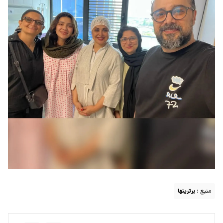
منبع :
برترینها