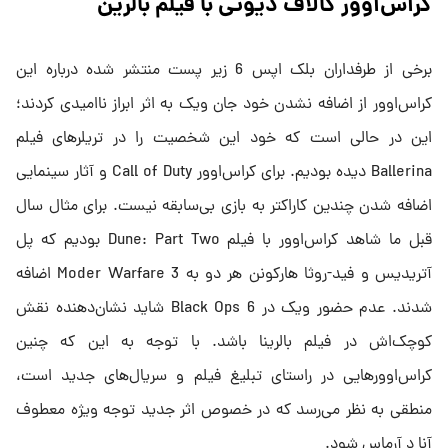
کراس‌اوور کالاف دیوتی با فیلم بالرین
برخی از طرفداران بلک اپس 6 زیر پست منتشر شده درباره این
کراس‌اوور از اضافه نشدن خود جان ویک به اثر ابراز ناامیدی کردند؛
این در حالی است که خود این شخصیت را در تریلرهای فیلم
Ballerina دیده بودیم. برای کراس‌اوور Call of Duty و آثار سینمایی
اضافه شدن چندین کاراکتر به بازی بی‌سابقه نیست. برای مثال سال
قبل ما شاهد کراس‌اوور با فیلم Dune: Part Two بودیم که پل
آتریدیس و فید-روثا هارکونن هر دو به Moder Warfare 3 اضافه
شدند. عدم حضور ویک در Black Ops 6 شاید نشان‌دهنده نقش
کوچک‌اش در فیلم بالرینا باشد. با توجه به این که چنین
کراس‌اوورهایی در راستای تبلیغ فیلم و سریال‌های جدید است،
منطقی به نظر می‌رسد که در خصوص اثر جدید توجه ویژه معطوف
آنا د آرماس شود.