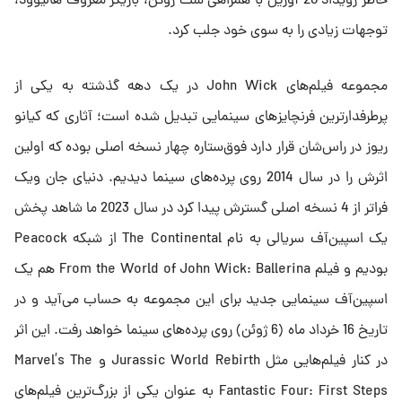
خاطر رویداد 20 آوریل با همراهی سث روگن، بازیگر معروف هالیوود،
توجهات زیادی را به سوی خود جلب کرد.
مجموعه فیلم‌های John Wick در یک دهه گذشته به یکی از
پرطرفدارترین فرنچایزهای سینمایی تبدیل شده است؛ آثاری که کیانو
ریوز در راس‌شان قرار دارد فوق‌ستاره چهار نسخه اصلی بوده که اولین
اثرش را در سال 2014 روی پرده‌های سینما دیدیم. دنیای جان ویک
فراتر از 4 نسخه اصلی گسترش پیدا کرد در سال 2023 ما شاهد پخش
یک اسپین‌آف سریالی به نام The Continental از شبکه Peacock
بودیم و فیلم From the World of John Wick: Ballerina هم یک
اسپین‌آف سینمایی جدید برای این مجموعه به حساب می‌آید و در
تاریخ 16 خرداد ماه (6 ژوئن) روی پرده‌های سینما خواهد رفت. این اثر
در کنار فیلم‌هایی مثل Jurassic World Rebirth و Marvel’s The
Fantastic Four: First Steps به عنوان یکی از بزرگ‌ترین فیلم‌های