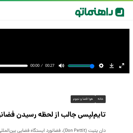
خانه
هوا فضا و نجوم
تایم‌لپسی جالب از لحظه رسیدن فضانوردان کرو-۱۰ به ایستگا
دان پتیت (Don Pettit)، فضانورد ایستگاه 