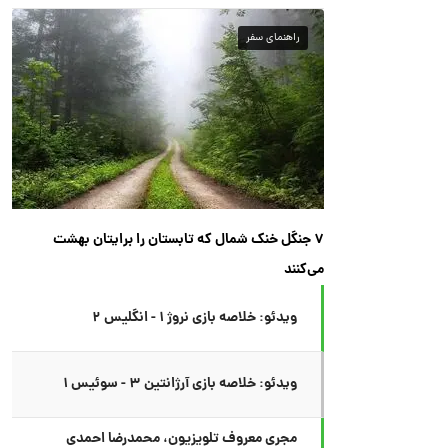
راهنمای سفر
۷ جنگل خنک شمال که تابستان را برایتان بهشت
می‌کنند
ویدئو: خلاصه بازی نروژ ۱ - انگلیس ۲
ویدئو: خلاصه بازی آرژانتین ۳ - سوئیس ۱
مجری معروف تلویزیون، محمدرضا احمدی