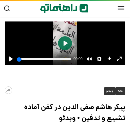
خانه
ویدئو
پیکر هاشم صفی الدین در کفن آماده
تشییع و تدفین + ویدئو