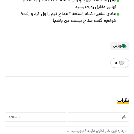
اوپن استرالیا؛ بی‌رحم‌ترین نسخه یانیک سینر به دیدار
نهایی مقابل زورف رسید
هادی ساعی: کدام استعفا؟ مداح تیم را ول کرد و رفت/
خواهرم گفت صلاح نیست من باشم!
ورزش
۰
نظرات