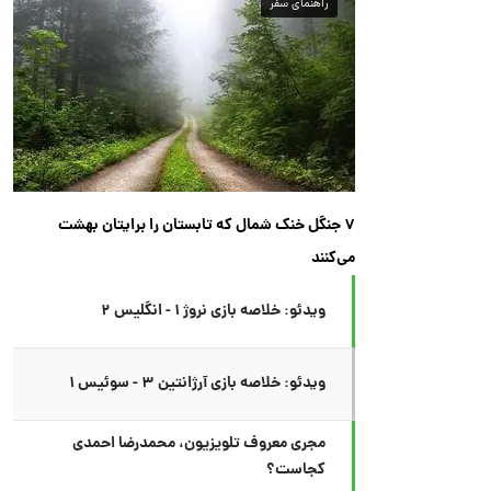
راهنمای سفر
۷ جنگل خنک شمال که تابستان را برایتان بهشت
می‌کنند
ویدئو: خلاصه بازی نروژ ۱ - انگلیس ۲
ویدئو: خلاصه بازی آرژانتین ۳ - سوئیس ۱
مجری معروف تلویزیون، محمدرضا احمدی
کجاست؟