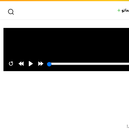
ماتو
!