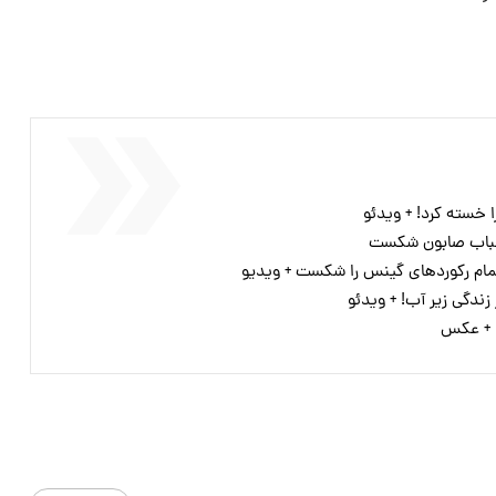
 خسته کرد! + ویدئو
 حباب صابون شکست
تمام رکوردهای گینس را شکست + ویدیو
ا + عکس