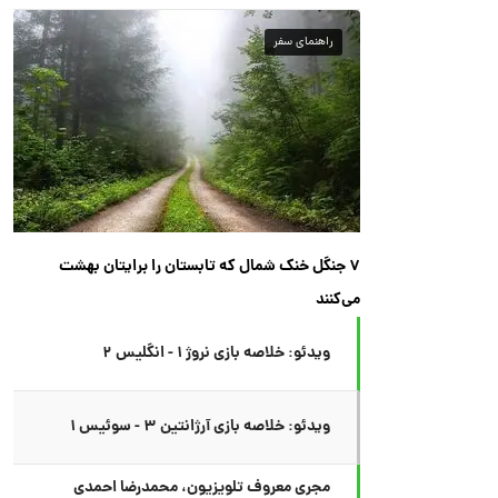
راهنمای سفر
۷ جنگل خنک شمال که تابستان را برایتان بهشت
می‌کنند
ویدئو: خلاصه بازی نروژ ۱ - انگلیس ۲
ویدئو: خلاصه بازی آرژانتین ۳ - سوئیس ۱
مجری معروف تلویزیون، محمدرضا احمدی