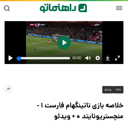
خانه
ویدئو
خلاصه بازی ناتینگهام فارست ۱ -
منچستریونایتد ۰ + ویدئو