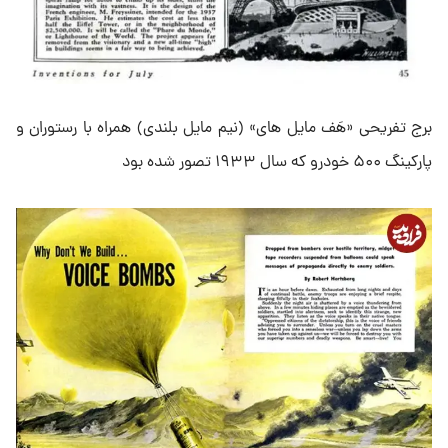
برج تفریحی «هَف مایل های» (نیم مایل بلندی) همراه با رستوران و
پارکینگ ۵۰۰ خودرو که سال ۱۹۳۳ تصور شده بود