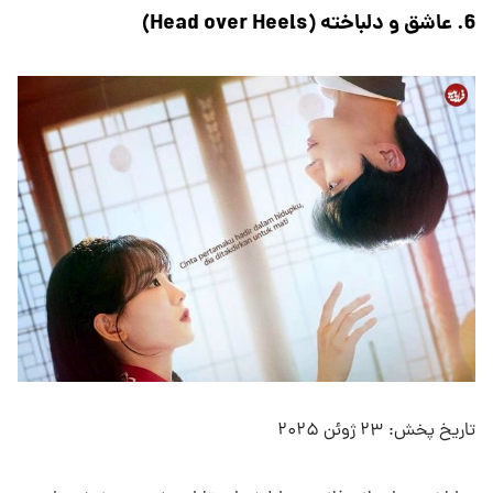
6. عاشق و دلباخته (Head over Heels)
تاریخ پخش: ۲۳ ژوئن ۲۰۲۵