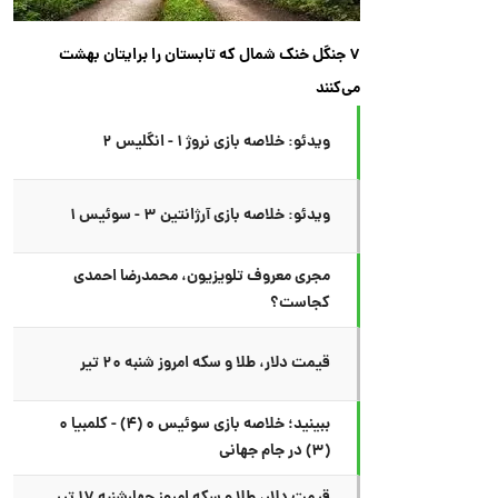
۷ جنگل خنک شمال که تابستان را برایتان بهشت
می‌کنند
ویدئو: خلاصه بازی نروژ ۱ - انگلیس ۲
ویدئو: خلاصه بازی آرژانتین ۳ - سوئیس ۱
مجری معروف تلویزیون، محمدرضا احمدی
کجاست؟
قیمت دلار، طلا و سکه امروز شنبه ۲۰ تیر
ببینید؛ خلاصه بازی سوئیس ۰ (۴) - کلمبیا ۰
(۳) در جام جهانی