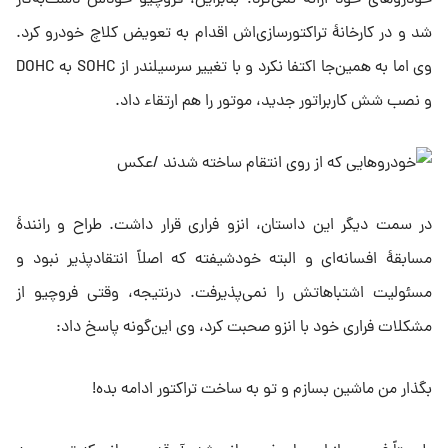
خودروهای خود ارائه نمی‌کرد؛ بنابراین، فروچیو خودش دست‌به‌کار
شد و در کارخانهٔ تراکتورسازی‌اش اقدام به تعویض کلاچ خودرو کرد.
وی اما به همین‌جا اکتفا نکرد و با تغییر سرسیلندر از SOHC به DOHC
و نصب شش کاربراتور جدید، موتور را هم ارتقاء داد.
در سمت دیگر این داستان، انزو فراری قرار داشت. طراح و رانندهٔ
مسابقهٔ افسانه‌ای و البته خودشیفته که اصلاً انتقادپذیر نبود و
مسئولیت اشتباهاتش را نمی‌پذیرفت. درنتیجه، وقتی فروچیو از
مشکلات فراری خود با انزو صحبت کرد، وی این‌گونه پاسخ داد:
بگذار من ماشین بسازم و تو به ساخت تراکتور ادامه بده!