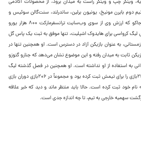
، وینگر چپ و وینگر راست به میدان برود، از محصولات آکادمی
یم دوم بایرن مونیخ، یونیون برلین، ساندرلند، سنت‌گالن سوئیس و
هایدوک اشپلیت کرواسی را دارد. داجاکو که ارزش وی از سوی وب‌سایت ترانسفرمارکت ۸۰۰ هزار یورو
در ۱۰بازی این فصل لیگ کرواسی برای هایدوک اشپلیت، تنها موفق به ثبت یک پاس گل
 زمستانی، به عنوان بازیکن آزاد در دسترس است. او همچنین تنها در
بازیکن ثابت به میدان رفته و این موضوع نشان می‌دهد که جنارو گتوزو
نی به استفاده از او نداشته است. او همچنین در فصل گذشته لیگ
کرواسی، آمار ۴گل و ۳پاس گل در ۲۳بازی را برای تیمش ثبت کرده بود و مجموعاً در ۲۰۶بازی دوران بازی
و ۳۳پاس گل را به نام خود ثبت کرده است. حالا باید منتظر ماند و دید که خبر علاقه
زگشت سهمیه خارجی به تیم، تا چه اندازه جدی است.