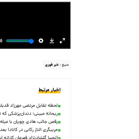
منبع :
خبر فوری
اخبار مرتبط
لحظه تقابل مرتضی مهرزاد قدبلند
ریحانه مبینی؛ دندان‌پزشکی که ت
رقص جالب هادی چوپان با میله آ
مربیگری الناز رکابی در کانادا بع
آتوسا گلشادنژاد قهرمان کاراته آ