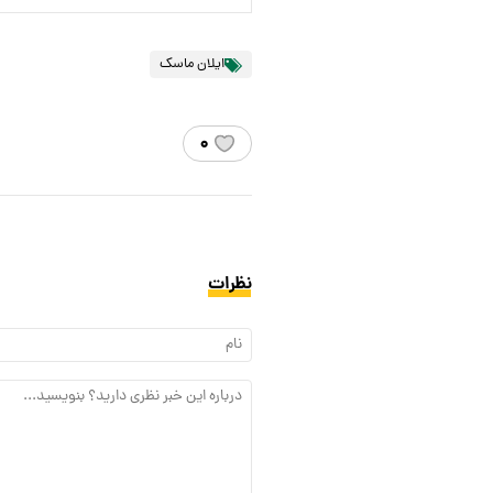
ایلان ماسک
۰
نظرات