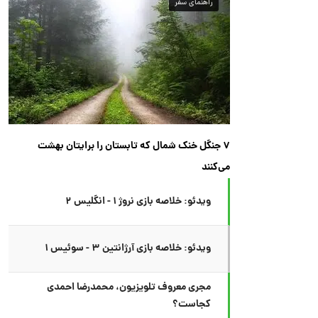
راهنمای سفر
۷ جنگل خنک شمال که تابستان را برایتان بهشت
می‌کنند
ویدئو: خلاصه بازی نروژ ۱ - انگلیس ۲
ویدئو: خلاصه بازی آرژانتین ۳ - سوئیس ۱
مجری معروف تلویزیون، محمدرضا احمدی
کجاست؟