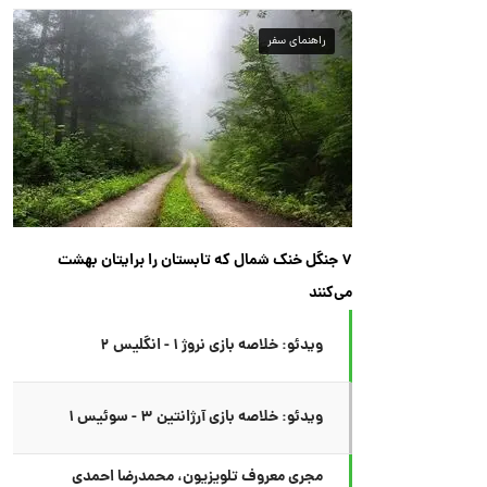
راهنمای سفر
۷ جنگل خنک شمال که تابستان را برایتان بهشت
می‌کنند
ویدئو: خلاصه بازی نروژ ۱ - انگلیس ۲
ویدئو: خلاصه بازی آرژانتین ۳ - سوئیس ۱
مجری معروف تلویزیون، محمدرضا احمدی