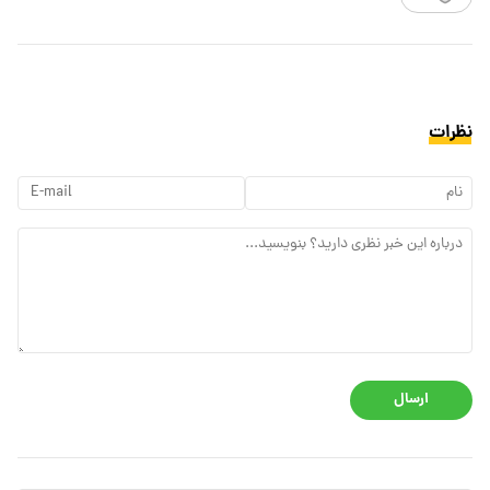
۴ روستای بهشتی در شهر آپالاچی چالوس؛ تجربه یک سفر
خنک با طعم ایالت‌های شرقی آمریکا
۲ آبشار و ۲ روستای بهشتی در شهر فرانسوی تبریز؛ تجربه
یک سفر خنک با طعم اروپا
روستای ژوراسیک ایران کجاست؟ جاذبه‌های دیدنی زرند
که کرمان را خاص می‌کنند
۵ روستای ساری مازندران برای آرامش در تعطیلی‌های
خرداد
گردشگری
۸
نظرات