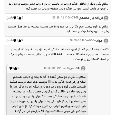
در خود روستای لایرنگان حداقل ۳ اقامتگاه بوم گردی با امکانات عالی وجود داره و
امکان ماندن در منزل مبله هم وجود داره
امید
1404-03-16 07:34:45
1
0
پاسخ
شهر داراب عزیزم..بامکانهای تاریخی وتفریحی زیبا همیشه بدرخشی..زیبا واستوار..
ناشناس
1404-03-15 14:40:42
2
0
پاسخ
عرض سلام و درود .... ب نظر بنده ی حقیر در کنار این 3 مکان شهر داراب جا داره
ک تفرجگاه چشمه گلابی و روستای نوایگان قدیم و از همه مهم تر روستای مروارید
ک ب بام شهرستان داراب معروف هست هم معرفی بشن !!!چون واقعاً در روستای
نوایگان قدیم وروستای مر‌وارید هوا بسیار معتدل و خنک است!!! کوروش یزدان
پرست سلطان آبادی
ناشناس
1404-03-15 07:50:51
3
0
پاسخ
سلام یکی دیگر از مناطق خنک داراب در تابستان، بام داراب یعنی روستای مروارید
یا چمن مروارید است. هوایی خنک دارد. منطقه ای زیبا در حصار کوه
فرزانه یار محمدی
1404-03-15 06:26:42
2
0
پاسخ
سلام تو خود روستا هام مکان برای اجاره و اقامت هست درسته در حد هتل نیست
ولی شب رو اونجا موندن صفا داره