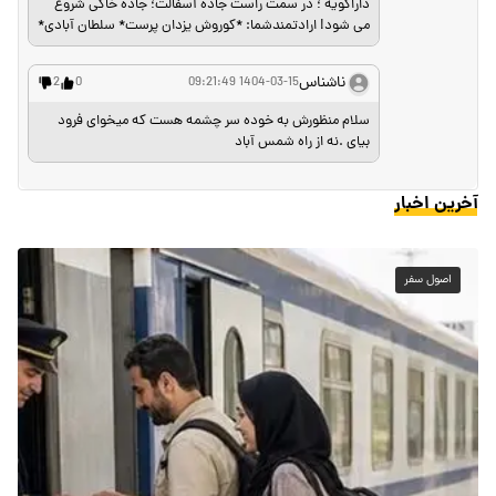
جواد
1404-03-14 18:55:48
5
1
پاسخ
اگه ما بچه دارابیم که رغز اینهمه مسافت خاکی نداره . ازداراب تا رغز 30 کیلومتر
هست . همش جاده اسفالت هست . فقط 200 متر راه خاکی هست ، اونم نزدیک
چشمه که ماشین رو نیست .
ناشناس
0
0
1404-03-15 15:05:50
سلام... یکی از دوستان گفته : اگه ما بچه ی داراب هستیم
تنگه ی رغز جاده خاکی نداره!!! دوست عزیز شما درست میگید
قسمت پایین کوه و ورود ب دهانه ی تنگه ؛جاده خاکی نداره!
ولی اون جاده ی خاکی ک در گزارش معرفی تنگه رغز نوشته
شده؛ منظورش جاده خاکی هست ک برای رفتن و رسیدن ب
سرچشمه ی آب رغز باید طی بشه! برای رفتن ب سرچشمه رغز؛
باید از جاده ی قدیم داراب ب شیراز حرکت کرد؛ از شهر داراب
حرکت و طی کردن مسافت حدودا 35 کیلومتر در آخر گردنه
داراکویه ؛ در سمت راست جاده آسفالت؛ جاده خاکی شروع
می شود! ارادتمندشما: *کوروش یزدان پرست* سلطان آبادی*
ناشناس
2
0
1404-03-15 09:21:49
سلام منظورش به خوده سر چشمه هست که میخوای فرود
بیای .نه از راه شمس آباد