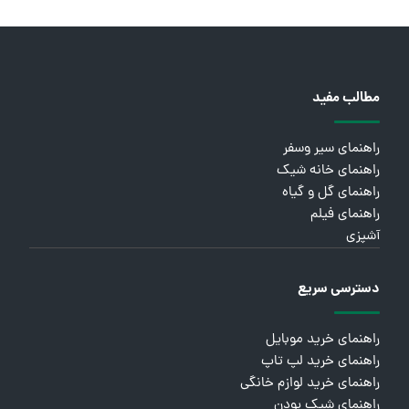
ویدئو: خلاصه بازی آرژانتین ۳ - سوئیس ۱
مجری معروف تلویزیون، محمدرضا احمدی کجاست؟
قیمت دلار، طلا و سکه امروز شنبه ۲۰ تیر
ببینید؛ خلاصه بازی سوئیس ۰ (۴) - کلمبیا ۰ (۳) در جام جهانی
قیمت دلار، طلا و سکه امروز چهارشنبه ۱۷ تیر ۱۴۰۵
ببینید؛ خلاصه بازی آرژانتین ۳ - مصر ۲ در جام جهانی
مایکروویو را با این ترفند ۵ دقیقه‌ای تمیز کنید؛ بدون مواد شیمیایی و
بدون دردسر
مطالب مفید