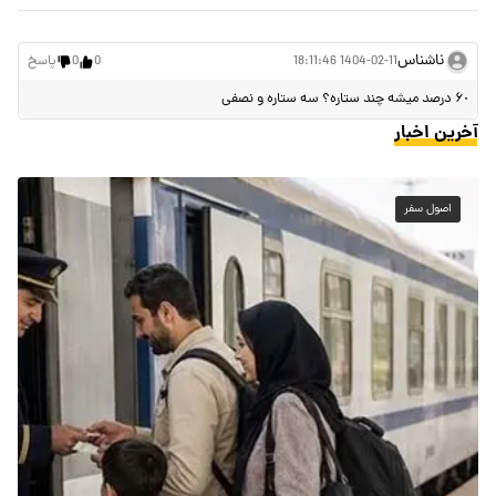
ناشناس
1404-02-11 18:11:46
0
0
پاسخ
۶٠ درصد میشه چند ستاره؟ سه ستاره و نصفی
آخرین اخبار
اصول سفر