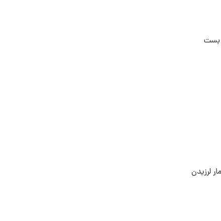
د بست
ار لرزیدن