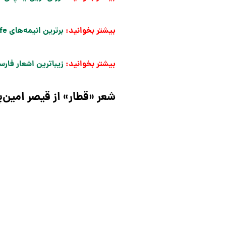
بیشتر بخوانید:
برترین انیمه‌های Slice Of Life دنیا؛ رتبه‌بندی براساس میزان محبوبیت
بیشتر بخوانید:
زیباترین اشعار فار
شعر «قطار» از قیصر امین‌پ