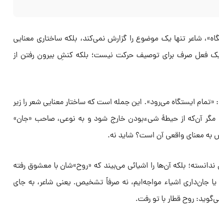
گاه»، شاعر تنها یک موضوع را گزارش نمی‌کند، بلکه ساختاری معنایی
 یک فعل صرف برای توصیف حرکت نیست؛ بلکه کنشِ بیرون رفتن از
«تمام ایستگاه می‌رود». این جمله است که ساختار معنایی شعر را زیر
د، مگر آن‌که از حیطۀ شیء‌بودن خارج شود و به نوعی، صاحب «جان»
 به معنای واقعی آن است؟ شاید نه.
ان ندانسته؛ بلکه آن‌ها را اشیائی می‌بیند که «روح»شان با معشوق رفته
یا جان‌داری اشیاء مواجه‌ایم، نه صرفاً تشخیص. یعنی شاعر، به جای
‌گوید: روح قطار با تو رفت.